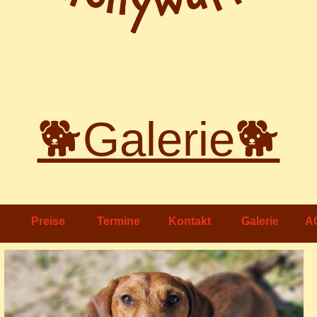
🐕Galerie🐕
Preise
Termine
Kontakt
Galerie
A