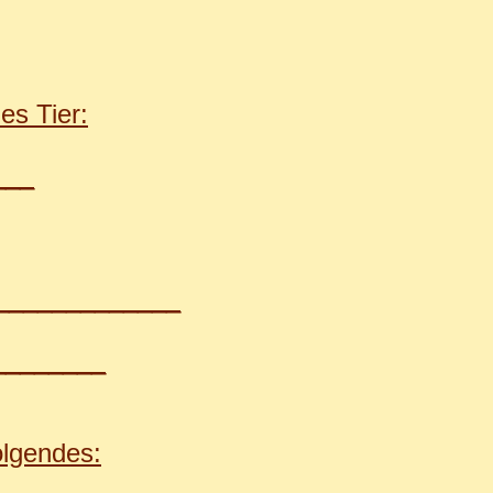
es Tier:
___
______________
________
olgendes: