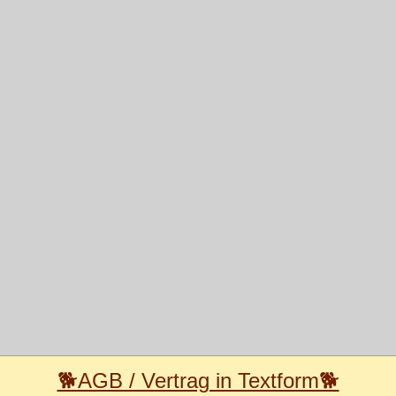
🐕AGB / Vertrag in Textform🐕