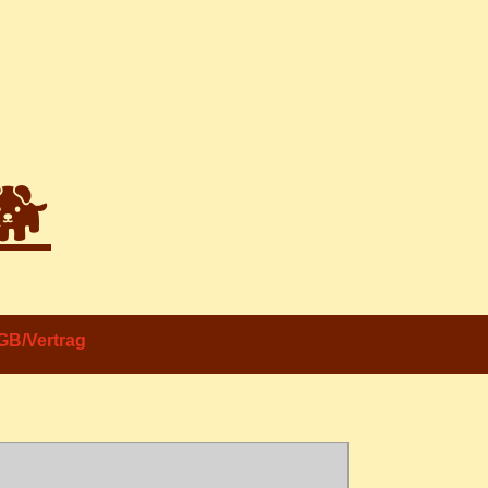
🐕
GB/Vertrag