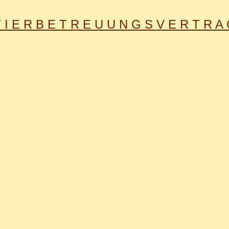
 I E R B E T R E U U N G S V E R T R A